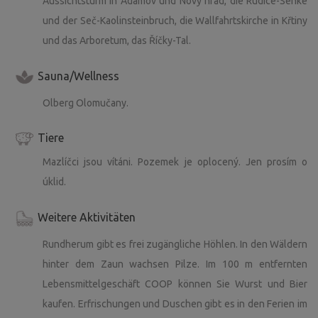
Aussichtsturm in Adamov und Nový hrad, die Rudice-Senke
und der Seč-Kaolinsteinbruch, die Wallfahrtskirche in Křtiny
und das Arboretum, das Říčky-Tal.
Sauna/Wellness
Olberg Olomučany.
Tiere
Mazlíčci jsou vítáni. Pozemek je oplocený. Jen prosím o
úklid.
Weitere Aktivitäten
Rundherum gibt es frei zugängliche Höhlen. In den Wäldern
hinter dem Zaun wachsen Pilze. Im 100 m entfernten
Lebensmittelgeschäft COOP können Sie Wurst und Bier
kaufen. Erfrischungen und Duschen gibt es in den Ferien im