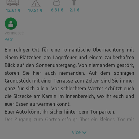
6.31 €
2.1 €
12.61 €
10.51 €
vermietet:
Petr
Ein ruhiger Ort für eine romantische Übernachtung mit
einem Plätzchen am Lagerfeuer und einem zauberhaften
Blick auf den Sonnenuntergang. Von niemandem gestört,
stören Sie hier auch niemanden. Auf dem sonnigen
Grundstück mit einer Terrasse zum Zelten sind Sie immer
ganz für sich allein. Vor schlechtem Wetter schützt euch
die Sitzecke am Kamin im Innenbereich, wo ihr euch und
euer Essen aufwärmen könnt.
Euer Auto könnt ihr sicher hinter dem Tor parken.
Der Zugang zum Garten erfolgt über ein kleines Tor mit
Codeschloss. Das große Tor lässt sich von innen öffnen
více
und schließen.