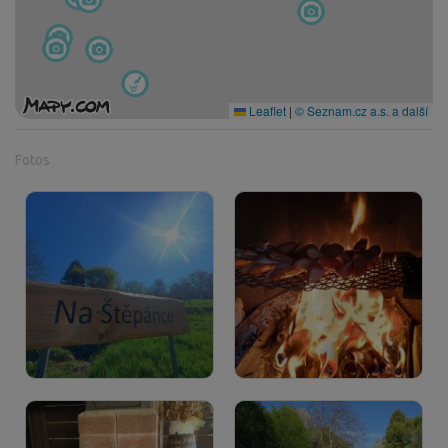
Leaflet
|
© Seznam.cz a.s. a další
Fotos