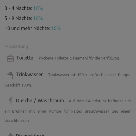
Das Freibad in Křtiny ist 3 km entfernt.
3 - 4 Nächte:
10%
Der nächste Albert-Supermarkt befindet sich in 12 km
5 - 9 Nächte:
10%
Entfernung in Adamov.
10 und mehr Nächte:
10%
Am besten erreichen Sie das Grundstück anhand der
beigefügten Fotos über Mapy.com.
Ausstattung
Das Navigationsgerät führt Sie nämlich bis zum Ortsende,
und von dort aus müssen Sie die Route für „Fußgänger“
Toilette
- Trockene Toilette. Sägemehl für die Verfüllung.
eingeben.
Trinkwasser
- Trinkwasser ist 150m im Dorf an der Pumpe.
Fahren Sie einfach geradeaus durch den Ort, über den
Geschäft 100m.
Dorfplatz, vorbei am Laden und am Kinderspielplatz bis
hinunter zum Wald. Auf der rechten Seite befindet sich ein
Dusche / Waschraum
- Auf dem Grundstück befindet sich
Tor mit einem Schild „Bezkemp“.
ein Brunnen mit einer Pumpe für kaltes Brauchwasser und einem
Teilen Sie mir bitte mit, wann Sie ungefähr ankommen
Waschbecken.
werden, dann schicke ich Ihnen den Code für das Schloss.
Picknicktisch