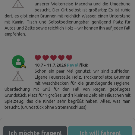
unserer Weiterreise Macocha und die Umgebung
besucht. Der Ort selbst ist großartig: Es ist ruhig
dort, es gibt einen Brunnen mit reichlich Wasser, einen Unterstand
mit Kamin, Tisch und Selbstbedienungsbar, genügend Platz für
Autos und Zelte sowie reichlich Holz – wir können ihn auf jeden Fall
empfehlen.
10.7 - 11.7.2026
Pavel
říká:
Schon ein paar Mal genutzt, wir sind zufrieden.
Cookies. Sie wissen, was zu tun ist, damit Sie diese
Leiste nicht stört.
Eigene Feuerstelle, Holz, Trockentoilette, Brunnen
mit Waschbecken für die grundlegende Hygiene,
Diese Website verwendet Cookies. Bitte bestätigen Sie Ihr
Überdachung mit Grill für den Fall von Regen, gepflegtes
Einverständnis mit der Verwendung aller Cookies, indem Sie auf "Ich
Grundstück. Platz für 1 großes und 1 kleines Zelt, ein Häuschen mit
stimme zu" klicken. Wenn Sie Ihre Einstellungen ändern möchten, klicken
Spielzeug, das die Kinder sehr begrüßt haben. Alles, was man
Sie auf die Schaltfläche "Einstellungen speichern". Weitere
braucht. (Grundstück ohne Stromanschluss)
Informationen über unsere Verwendung von Cookies finden Sie
hier
.
Ich stimme zu
Detaillierte Einstellungen
Ich möchte fragen!
Ich will fahren!
Alles ablehnen