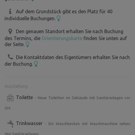
Radwege.
Auf dem Grundstück gibt es den Platz für 40
individuelle Buchungen.
Dies ist ein öffentlicher Ort, müssen Sie berücksichtigen,
die Anwesenheit von anderen Menschen und der
Den genauen Standort erhalten Sie nach Buchung
Öffentlichkeit zu nehmen.
des Termins, die
Orientierungskarte
finden Sie unten auf
Das Wasser wird mit Chlor behandelt. Veranstaltungen
der Seite.
und Konzerte in der Umgebung sind auf FB :)
Die Kontaktdaten des Eigentümers erhalten Sie nach
der Buchung.
Der Eintritt zum Schwimmbad mit dem Komplex ist im
Preis der Unterkunft als eine Gebühr an die Gemeinde
15Kč pro Person/Nacht enthalten.
Ausstattung
*Tägliches Angebot, aktuelle Informationen und
Toilette
- Neue Toiletten im Gebäude mit Sanitäranlagen vor
Öffnungszeiten sind auf Facebook:
Ort.
Camping und Schwimmbad Bystré v Orlických Horách
Link:
Trinkwasser
- Ein Waschbecken mit Waschmaschine neben
https://www.facebook.com/Kempakoupalistebystrevorlicky
den Sanitäranlagen.