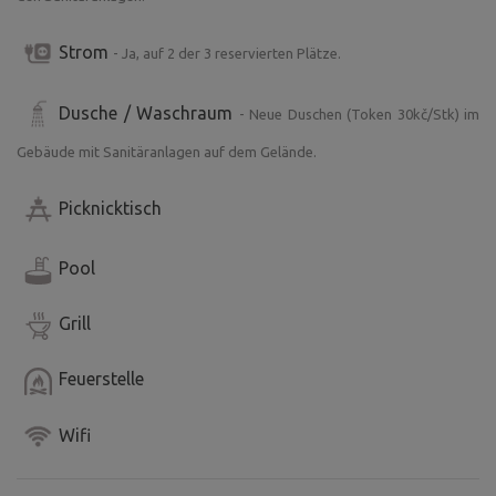
!!!Anstehende Veranstaltungen in der Region finden Sie
hier im Voraus:
Strom
- Ja, auf 2 der 3 reservierten Plätze.
Link:
https://koupalistebystre.cz/akce/
Dusche / Waschraum
- Neue Duschen (Token 30kč/Stk) im
Gebäude mit Sanitäranlagen auf dem Gelände.
Picknicktisch
Pool
Grill
Feuerstelle
Wifi