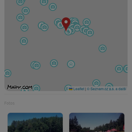
Leaflet
|
© Seznam.cz a.s. a další
Fotos