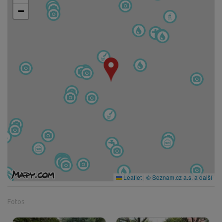
−
Leaflet
|
© Seznam.cz a.s. a další
Fotos