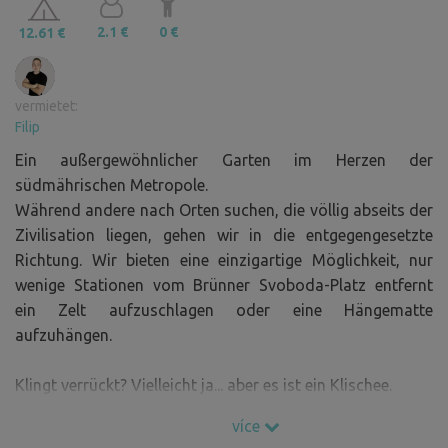
2.1 €
0 €
12.61 €
vermietet:
Filip
Ein außergewöhnlicher Garten im Herzen der
südmährischen Metropole.
Während andere nach Orten suchen, die völlig abseits der
Zivilisation liegen, gehen wir in die entgegengesetzte
Richtung. Wir bieten eine einzigartige Möglichkeit, nur
wenige Stationen vom Brünner Svoboda-Platz entfernt
ein Zelt aufzuschlagen oder eine Hängematte
aufzuhängen.
Klingt verrückt? Vielleicht ja... aber es ist ein Klischee.
Der Garten ist eingezäunt, versteckt in einem Innenhof,
více
mit alten Bäumen und ein wenig Privatsphäre. Und es gibt