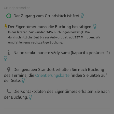
ein neues abschließbares Fach für persönliche
Grundparameter
Gegenstände. Es ist zwar kein Tresor, aber Sie können Ihr
Hab und Gut sicher unter Verschluss halten und Ihren
Der Zugang zum Grundstück ist frei.
Aufenthalt noch unbeschwerter genießen.
Der Eigentümer muss die Buchung bestätigen.
In der letzten Zeit wurden
74%
Buchungen bestätigt. Die
Und wenn wir "klein" sagen, meinen wir wirklich klein.
durchschnittliche Zeit bis zur Antwort beträgt
327 Minuten
. Wir
Rundherum gibt es mehrstöckige Häuser, so dass Sie
empfehlen eine rechtzeitige Buchung.
abends nicht zu Eulenschreien einschlafen, sondern zu
Na pozemku budete vždy sami (kapacita posádek: 2)
den Klängen der Fernsehsendung Ulica oder
Klavieretüden aus einem offenen Fenster.
Den genauen Standort erhalten Sie nach Buchung
Klingt das noch verrückter? Mag sein. Aber im Garten ist
des Termins, die
Orientierungskarte
finden Sie unten auf
es wirklich ruhig, nur ab und zu hört man in der Ferne das
der Seite.
Flüstern des Großstadtlärms.
Die Kontaktdaten des Eigentümers erhalten Sie nach
der Buchung.