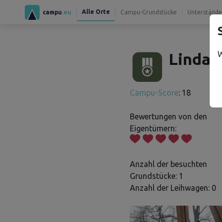
Alle Orte
campu
.eu
Campu-Grundstücke
Unterstände
W
Linda 
Campu-Score
: 18
Bewertungen von den
Eigentümern:
Anzahl der besuchten
Grundstücke: 1
Anzahl der Leihwagen: 0