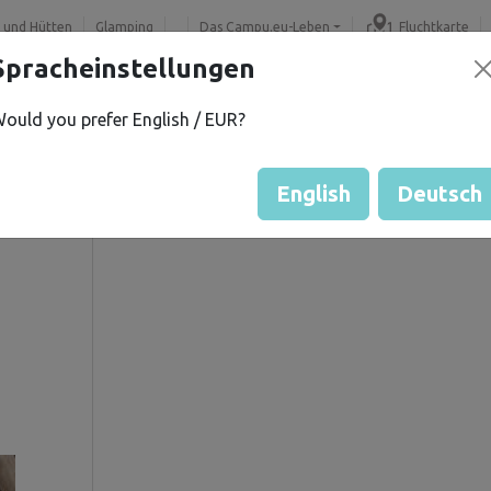
 und Hütten
Glamping
Das Campu.eu-Leben
Fluchtkarte
Spracheinstellungen
ould you prefer English / EUR?
M.
Gästebewertung durch Eige
Bewertung der Grundstücke
English
Deutsch