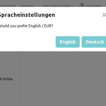
 und Hütten
Glamping
Das Campu.eu-Leben
Fluchtkarte
Spracheinstellungen
ould you prefer English / EUR?
U.
Gästebewertung durch Eige
Bewertung der Grundstücke
English
Deutsch
á místa.