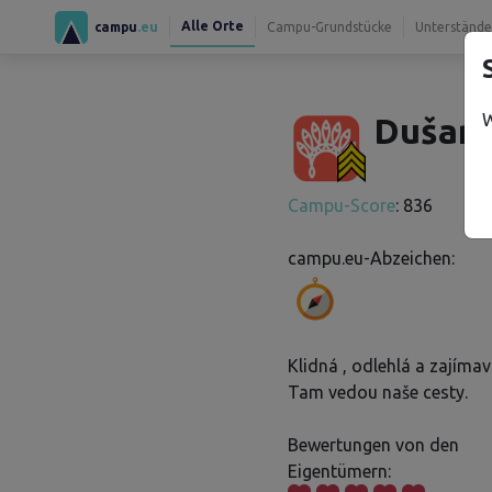
Alle Orte
campu
.eu
Campu-Grundstücke
Unterstände
W
Dušan 
Campu-Score
: 836
campu.eu-Abzeichen:
Klidná , odlehlá a zajímav
Tam vedou naše cesty.
Bewertungen von den
Eigentümern: