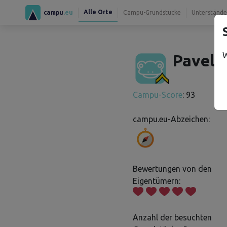
Alle Orte
campu
.eu
Campu-Grundstücke
Unterstände
W
Pavel K
Campu-Score
: 93
campu.eu-Abzeichen:
Bewertungen von den
Eigentümern:
Anzahl der besuchten