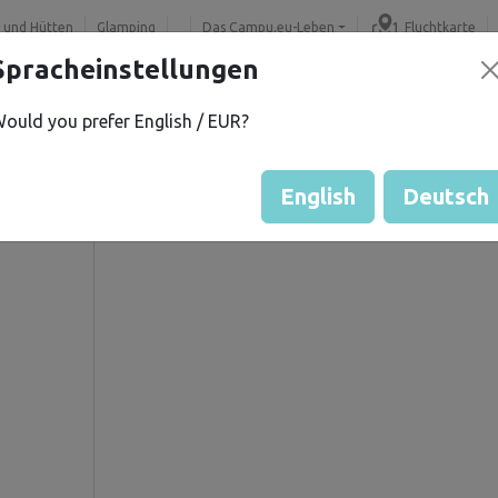
 und Hütten
Glamping
Das Campu.eu-Leben
Fluchtkarte
Spracheinstellungen
ould you prefer English / EUR?
.
Gästebewertung durch Eige
Bewertung der Grundstücke
English
Deutsch