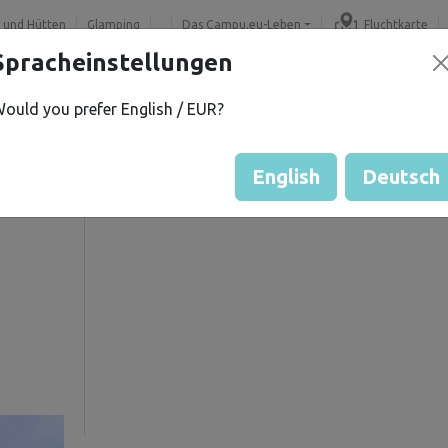
 und Hütten
Glamping
Das Campu.eu-Leben
Fluchtkarte
Spracheinstellungen
ould you prefer English / EUR?
av K.
Gästebewertung durch Eige
Bewertung der Grundstücke
English
Deutsch