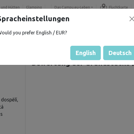
 und Hütten
Glamping
Das Campu.eu-Leben
Fluchtkarte
Spracheinstellungen
ould you prefer English / EUR?
v T.
Angebotene Grundstücke
í
Gästebewertung durch Eige
English
Deutsch
Bewertung der Grundstücke
 dospělí,
tá
 s