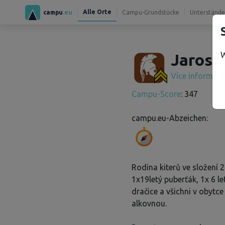
Alle Orte
campu
.eu
Campu-Grundstücke
Unterstände
W
Jarosla
Více informac
Campu-Score
: 347
campu.eu-Abzeichen:
Rodina kiterů ve složení 2
1x19letý puberťák, 1x 6 le
dračice a všichni v obytce
alkovnou.