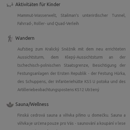
Aktivitäten für Kinder
Mammut-Wasserwelt, Stailman's unterirdischer Tunnel,
Fahrrad-, Roller- und Quad-Verleih
Wandern
Aufstieg zum Kralický Sněžník mit dem neu errichteten
Aussichtsturm, dem Klepý-Aussichtsturm an der
tschechisch-polnischen Staatsgrenze, Besichtigung der
Festungsanlagen der Ersten Republik - der Festung Hůrka,
des Schuppens, der Infanteriehütte KS5 U potoka und des
Artilleriebeobachtungspostens KS12 Utržený
Sauna/Wellness
Finská cedrová sauna a vířivka přímo u domečku. Sauna a
vířivka je určena pouze pro Vás - saunování a koupání v lese