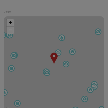
Lage
+
−