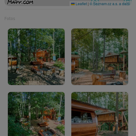
Leaflet
|
© Seznam.cz a.s. a další
Fotos