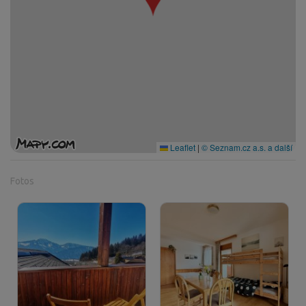
Leaflet
|
© Seznam.cz a.s. a další
Fotos