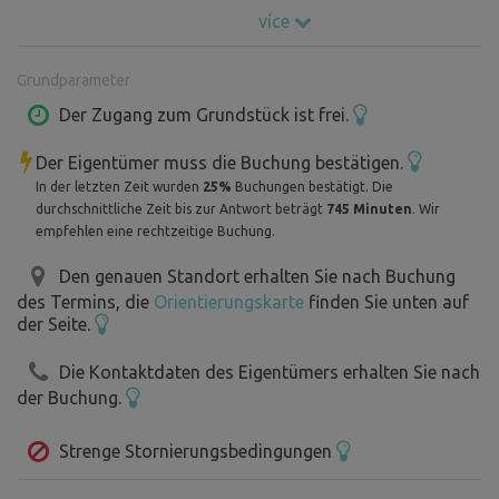
Seen oder Berggipfeln oder genießen Sie Ausflüge ins
více
nahegelegene Italien oder Slowenien. Die Umgebung bietet
zahlreiche Möglichkeiten für einen aktiven oder
Grundparameter
entspannten Urlaub.
Der Zugang zum Grundstück ist frei.
Über die Ferienwohnung
Der Eigentümer muss die Buchung bestätigen.
Die gemütliche 1-Zimmer-Ferienwohnung (ca. 35 m²) ist
In der letzten Zeit wurden
25%
Buchungen bestätigt. Die
ideal für Paare und Familien.
durchschnittliche Zeit bis zur Antwort beträgt
745 Minuten
. Wir
• eigenes Bad
empfehlen eine rechtzeitige Buchung.
• voll ausgestattete Küchenzeile (Mikrowelle,
Den genauen Standort erhalten Sie nach Buchung
Wasserkocher, Zweiflammenkocher)
des Termins, die
Orientierungskarte
finden Sie unten auf
• zwei Balkone mit Blick auf die umliegende Natur
der Seite.
• Schlafplätze für bis zu 5 Personen – Doppelbett 160 x
200 cm, Etagenbett, Zustellbett (Matratze auf dem
Die Kontaktdaten des Eigentümers erhalten Sie nach
Boden)
der Buchung.
Im Erdgeschoss steht ein Skiraum mit elektrischem
Strenge Stornierungsbedingungen
Schuhtrockner zur Verfügung – im Sommer ideal auch für