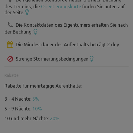
- beheizter Außen- und Innenpool mit Gegenstromanlage
des Termins, die
Orientierungskarte
finden Sie unten auf
(mit garantierter Wassertemperatur von 30 °C vom 15.
der Seite.
Mai bis Ende September)
- Smart-TV, Skylink, kostenloses WLAN (Starlink), Netflix,
Die Kontaktdaten des Eigentümers erhalten Sie nach
YouTube
der Buchung.
- gepflegter Garten inkl. Nebenanlagen
Die Mindestdauer des Aufenthalts beträgt 2 dny
- Gartenküche mit Grillmöglichkeit, Gemeinschaftsraum
- Tischtennis, Darts, Trampolin, Kinderspielplatz mit
Strenge Stornierungsbedingungen
Rutsche
- Radwege
- Wandern
Rabatte
- Pilze sammeln
Rabatte für mehrtägige Aufenthalte:
- regionale Gastronomie, traditionelle Folklore
- Aktuelle Fotos und Videos unter
3 - 4 Nächte:
5%
www.facebook.com/VilaAnnaWelless
5 - 9 Nächte:
10%
10 und mehr Nächte:
20%
Wir versprechen Ihnen, dass wir auch weiterhin daran