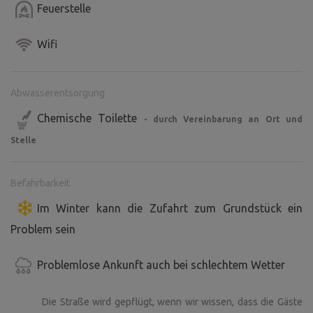
Einrichtungen gibt es ein ganzjährig beheiztes
Feuerstelle
Badezimmer mit ausreichend Warmwasser (Dusche, WC,
Waschbecken).
Wifi
Strom
Wird vor Ort mit 100 Kč/Tag abgerechnet.
Abwasserentsorgung
Chemische Toilette
- durch Vereinbarung an Ort und
Stelle
Befahrbarkeit
Im Winter kann die Zufahrt zum Grundstück ein
Problem sein
Problemlose Ankunft auch bei schlechtem Wetter
Die Straße wird gepflügt, wenn wir wissen, dass die Gäste