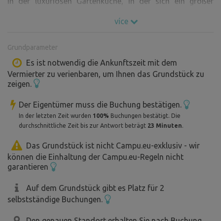
In der luxuriösen Gartenküche, in der sich ein großer
Gasgrill mit Spüle befindet, haben wir neu einen großen
více
amerikanischen Kühlschrank mit Gefrierfach angeschafft.
Der Kinderspielplatz wurde um eine Kletterwand erweitert
Grundparameter
und verfügt über brandneuen Sand. Trampolin,
Tischtennis, Darts und Brettspiele stehen zur Verfügung.
Es ist notwendig die Ankunftszeit mit dem
Vermierter zu verienbaren, um Ihnen das Grundstück zu
Der Preis entspricht der von uns gebotenen
zeigen.
Servicequalität und der wunderschönen Lage in der Natur.
Wellness – Whirlpool und Sauna stehen das ganze Jahr
Der Eigentümer muss die Buchung bestätigen.
über zur Verfügung. Wir empfehlen Aufenthalte von mehr
In der letzten Zeit wurden
100%
Buchungen bestätigt. Die
als 2–3 Nächten, damit Sie wirklich alles, was wir für Sie
durchschnittliche Zeit bis zur Antwort beträgt
23 Minuten
.
vorbereitet haben, bei uns genießen können.
Das Grundstück ist nicht Campu.eu-exklusiv - wir
können die Einhaltung der Campu.eu-Regeln nicht
Wir bieten:
garantieren
– Privatsphäre, absolute Ruhe, Natur, ein idealer Ort zum
Entspannen…
Auf dem Grundstück gibt es Platz für 2
- ganzjährig privater Wellnessbereich – Whirlpool und
selbstständige Buchungen.
Sauna
Den genauen Standort erhalten Sie nach Buchung