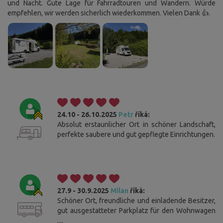
und Nacht. Gute Lage für Fahrradtouren und Wandern. Würde
empfehlen, wir werden sicherlich wiederkommen. Vielen Dank 👍.
24.10 - 26.10.2025
Petr
říká:
Absolut erstaunlicher Ort in schöner Landschaft,
perfekte saubere und gut gepflegte Einrichtungen.
Cookies. Sie wissen, was zu tun ist, damit Sie diese
Leiste nicht stört.
Diese Website verwendet Cookies. Bitte bestätigen Sie Ihr
27.9 - 30.9.2025
Milan
říká:
Einverständnis mit der Verwendung aller Cookies, indem Sie auf "Ich
Schöner Ort, freundliche und einladende Besitzer,
stimme zu" klicken. Wenn Sie Ihre Einstellungen ändern möchten, klicken
gut ausgestatteter Parkplatz für den Wohnwagen
Sie auf die Schaltfläche "Einstellungen speichern". Weitere
....
Informationen über unsere Verwendung von Cookies finden Sie
hier
.