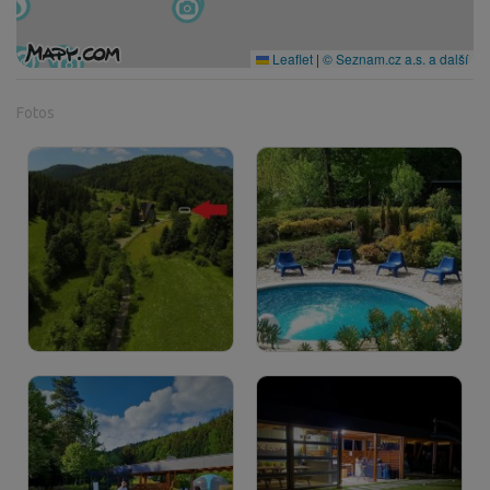
Leaflet
|
© Seznam.cz a.s. a další
Fotos