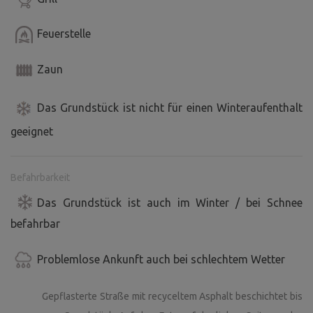
Wenn Sie überhaupt nichts unternehmen wollen? Sie
Feuerstelle
können ein lokales Gasthaus mit ausgezeichneter Küche
besuchen.
Zaun
Trockentoilette und Brauchwasser in einem kubischen
Tank.
Das Grundstück ist nicht für einen Winteraufenthalt
geeignet
Befahrbarkeit
Das Grundstück ist auch im Winter / bei Schnee
befahrbar
Problemlose Ankunft auch bei schlechtem Wetter
Gepflasterte Straße mit recyceltem Asphalt beschichtet bis