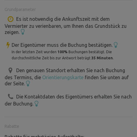
Heizung.
Grundparameter
Und mit einer utilitaristischen Erweiterung, von der aus
man einen schönen Blick auf die Landschaft hat.
Es ist notwendig die Ankunftszeit mit dem
Vermierter zu verienbaren, um Ihnen das Grundstück zu
Geeignet zum Entspannen, um die Natur, den Himmel und
zeigen.
die Umgebung zu beobachten ..... Oder um in einer
unkonventionellen Umgebung mit Freunden und
Der Eigentümer muss die Buchung bestätigen.
Bekannten zusammenzusitzen.
In der letzten Zeit wurden
100%
Buchungen bestätigt. Die
Der Standort befindet sich etwas außerhalb des Dorfes
durchschnittliche Zeit bis zur Antwort beträgt
35 Minuten
.
auf einem Privatgrundstück.
Den genauen Standort erhalten Sie nach Buchung
Záboří Bezirk České Budějovice 373 84
des Termins, die
Orientierungskarte
finden Sie unten auf
Unser Grundstück befindet sich in unmittelbarer Nähe des
der Seite.
Baches Zábořský potok, der das Wassersystem beendet,
das in Dobčice beginnt... tkzv Dobčické rybníčky....
Die Kontaktdaten des Eigentümers erhalten Sie nach
Wir sind am Ende des Baches. Nach zwei Kilometern
der Buchung.
mündet der Bach in den Teich Posměch, gleich neben
dem Teich Dehtář.
Rabatte
Energiegewinnung mit Hilfe von Solaranlagen.
Rabatte für mehrtägige Aufenthalte: