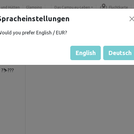
 und Hütten
Glamping
Das Campu.eu-Leben
Fluchtkarte
Spracheinstellungen
ould you prefer English / EUR?
 H.
Gästebewertung durch Eige
Bewertung der Grundstücke
English
Deutsch
 ?⛷️???