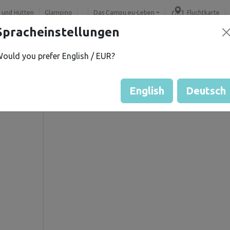
 und Hütten
Glamping
Das Campu.eu-Leben
Fluchtkarte
Spracheinstellungen
ould you prefer English / EUR?
 a
Gästebewertung durch Eige
K.
Bewertung der Grundstücke
English
Deutsch