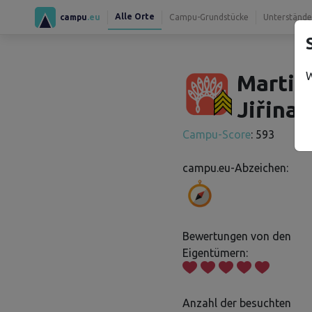
Alle Orte
campu
.eu
Campu-Grundstücke
Unterstände
W
Martin
Jiřina 
Campu-Score
: 593
campu.eu-Abzeichen:
Bewertungen von den
Eigentümern:
Anzahl der besuchten