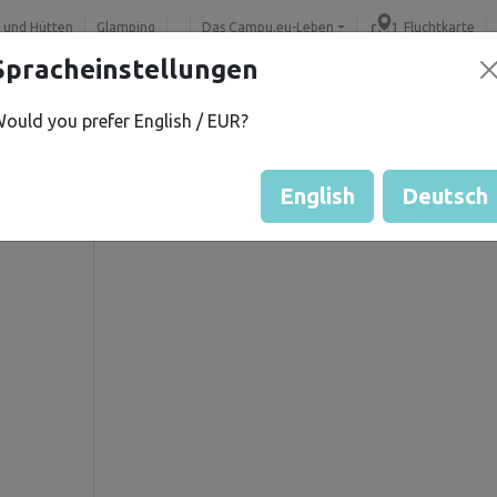
 und Hütten
Glamping
Das Campu.eu-Leben
Fluchtkarte
Spracheinstellungen
ould you prefer English / EUR?
Č.
Gästebewertung durch Eige
Bewertung der Grundstücke
English
Deutsch