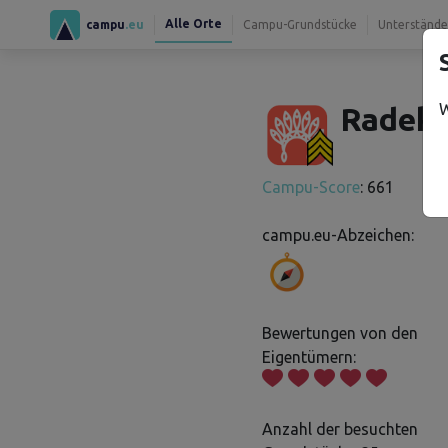
Alle Orte
campu
.eu
Campu-Grundstücke
Unterstände
W
Radek 
Campu-Score
: 661
campu.eu-Abzeichen:
Bewertungen von den
Eigentümern:
Anzahl der besuchten