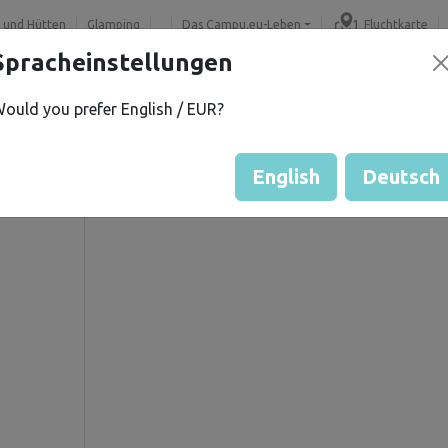
 und Hütten
Glamping
Das Campu.eu-Leben
Fluchtkarte
Spracheinstellungen
ould you prefer English / EUR?
Gästebewertung durch Eige
Bewertung der Grundstücke
English
Deutsch